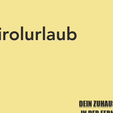
irolurlaub
DEIN ZUHAU